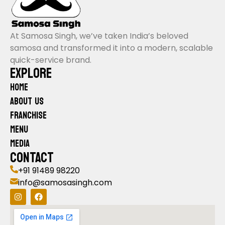
tellus. Phasellus viverra nulla ut metus varius
laoreet. Quisque rutrum. Aenean imperdiet.
Etiam ultricies nisi vel augue. Curabitur
At Samosa Singh, we’ve taken India’s beloved
ullamcorper ultricies nisi. Nam eget dui.
samosa and transformed it into a modern, scalable
Etiam rhoncus. Maecenas tempus, tellus
quick-service brand.
EXPLORE
eget condimentum rhoncus, sem quam
semper libero, sit amet adipiscing sem
Home
neque sed ipsum. Nam quam nunc, blandit
About Us
vel, luctus pulvinar, hendrerit id, lorem.
Franchise
Maecenas nec odio et ante tincidunt
Menu
tempus. Donec vitae sapien ut libero
venenatis faucibus. Nullam quis ante. Etiam
Media
CONTACT
sit amet orci eget eros faucibus tincidunt.
Duis leo. Sed fringilla mauris sit amet nibh.
+91 91489 98220
Donec sodales sagittis magna. Sed
info@samosasingh.com
consequat, leo eget bibendum sodales,
augue velit cursus nunc,